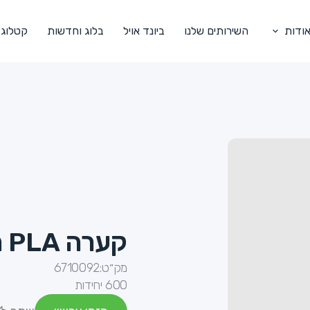
ודות
השירותים שלנו
ביונד אויל
בלוג וחדשות
קטלוג
קערה PLA מתכלה 1400 מ"ל
מק״ט:
6710092
600 יחידות