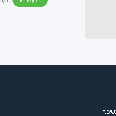
הזמן עכשיו
שתף
שים.״