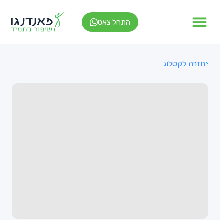
התחל צאט
חזרה לקטלוג