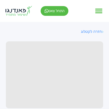
התחל צאט
חזרה לקטלוג