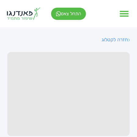
התחל צאט
חזרה לקטלוג