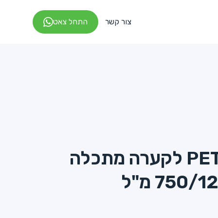
צור קשר
התחל צאט
אקו-מכסה PET לקערה מתכלה