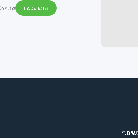
הזמן עכשיו
שתף
שים.״