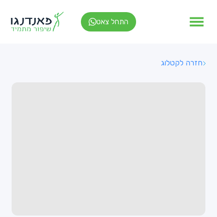
התחל צאט
חזרה לקטלוג