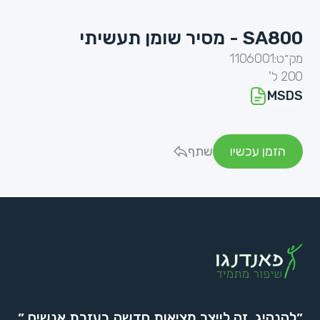
SA800 - מסיר שומן תעשיתי
מק״ט:
1106001
200 ל'
MSDS
הזמן עכשיו
שתף
״להנהיג, זה לייצר מציאות חדשה בעזרת אנשים.״