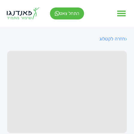
התחל צאט
חזרה לקטלוג