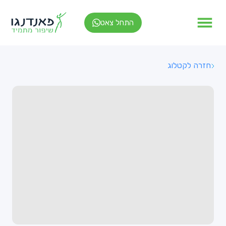
התחל צאט
חזרה לקטלוג