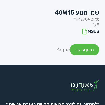
שמן מנוע 40W15
מק״ט:
11M2904
5 ל'
MSDS
הזמן עכשיו
שתף
״להנהיג, זה לייצר מציאות חדשה בעזרת אנשים.״