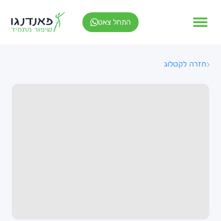
התחל צאט
חזרה לקטלוג