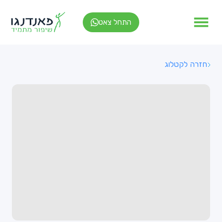
התחל צאט
חזרה לקטלוג