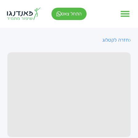
התחל צאט
חזרה לקטלוג