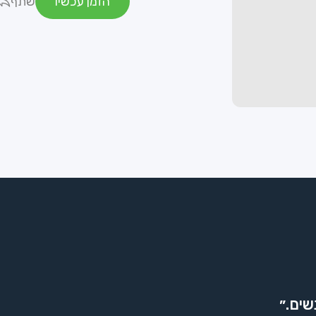
הזמן עכשיו
שתף
שים.״