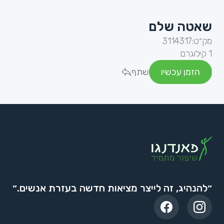
שאטה שלם
מק״ט:
3114317
1 קילוגרם
הזמן עכשיו
שתף
״להנהיג, זה לייצר מציאות חדשה בעזרת אנשים.״