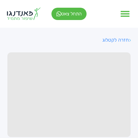
התחל צאט
חזרה לקטלוג