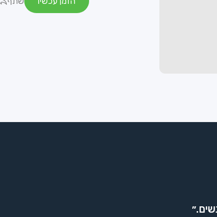
הזמן עכשיו
שתף
שים.״