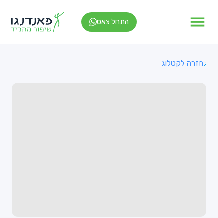
התחל צאט
חזרה לקטלוג