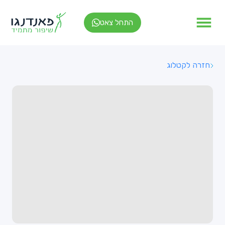
התחל צאט
חזרה לקטלוג