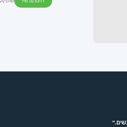
הזמן עכשיו
שתף
שים.״