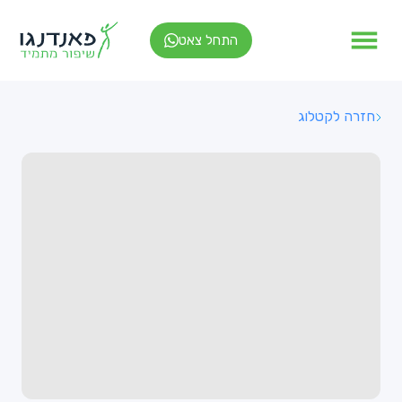
התחל צאט
חזרה לקטלוג