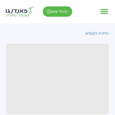
התחל צאט
חזרה לקטלוג