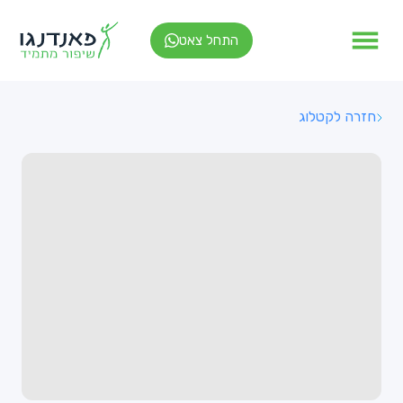
התחל צאט
חזרה לקטלוג