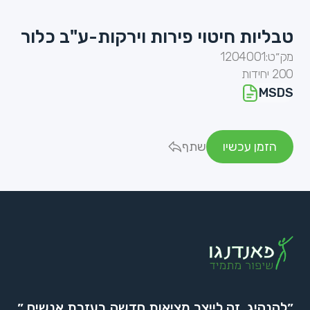
טבליות חיטוי פירות וירקות-ע"ב כלור
מק״ט:
1204001
200 יחידות
MSDS
הזמן עכשיו
שתף
״להנהיג, זה לייצר מציאות חדשה בעזרת אנשים.״