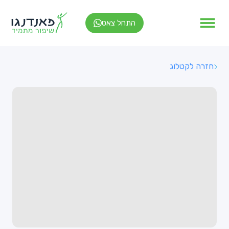
התחל צאט
חזרה לקטלוג