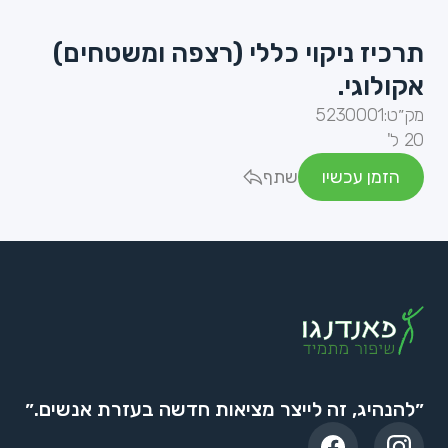
תרכיז ניקוי כללי (רצפה ומשטחים)
אקולוגי.
מק״ט:
5230001
20 ל'
הזמן עכשיו
שתף
״להנהיג, זה לייצר מציאות חדשה בעזרת אנשים.״