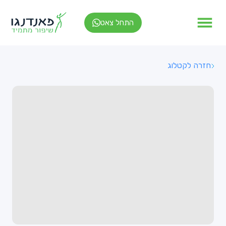
התחל צאט
חזרה לקטלוג