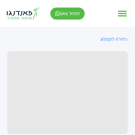
התחל צאט
חזרה לקטלוג