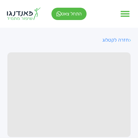
התחל צאט
חזרה לקטלוג