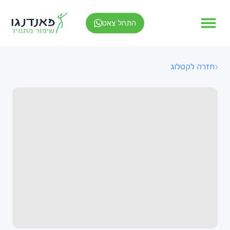
התחל צאט
חזרה לקטלוג