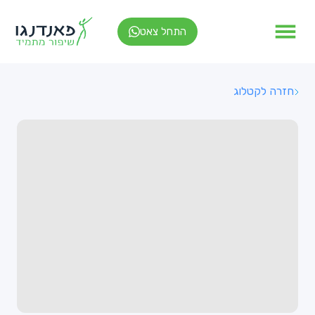
התחל צאט
חזרה לקטלוג