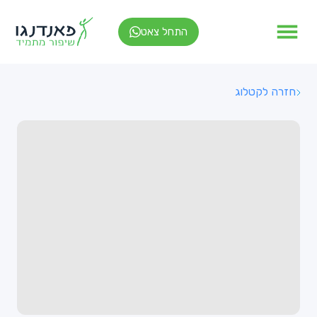
התחל צאט
חזרה לקטלוג